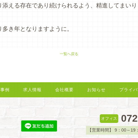
り添える存在であり続けられるよう、精進してまいり
。
り多き年となりますように。
一覧へ戻る
工事例
求人情報
会社概要
お知らせ
プライバ
072
オフィス
【営業時間】
9：00～19